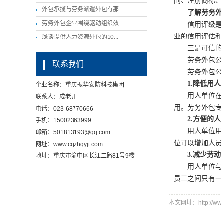
同、注册商标
外包承揽与劳务派遣外包有那...
了解劳务
劳务外包企业围绕驱动组织效...
信用评级是信
业的信用评估
浅谈提供人力资源外包的10...
三是可信的劳
劳务外包公司
联系我们
劳务外包公司
1.降低用
企业名称：重庆振华安防科技集团
用人单位在计
联系人：成老师
用。劳务外包
电话：023-68770666
2.方便的
手机：15002363999
用人单位用人
邮箱：501813193@qq.com
位可以增加人
网址：www.cqzhqyjt.com
3.减少劳
地址：重庆市渝中区长江二路81号9楼
用人单位与外
员工之间只有一
本文网址：http://www.