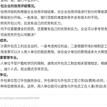
、发布广告，银行不会开户。
外包企业的信用评级情况。
用评级机构根据企业信用评级结果，对企业信用评级进行划分的等级类别
和等级划分开始。一般来说，银行贷款的难度和条件会有很大的不同。
务外包公司，应具有自己的优势和实力。
不仅需要健全的资质，还需要有自己的优势和实力。企业可以参考劳务
由劳务外包公司解决？
人成本。
算外包员工的总支出时，一是考虑岗位利益，二是根据市场价格制定工
专用发票可以计入用人单位的税前费用，综合会计单位的费用成本大大降
人事管理专业。
单位不受户籍和学历的限制，通常对外包员工制定相关管理规定，根据
员，减少人员，就业模式非常灵活。
动争议。
包单位签订外包服务协议，外包单位与外包员工签订劳动(聘用)合同，
种有偿使用关系。这样，用人单位就可以避免与外包员工在人事(劳动)
cqzhqyjt.com/news/626.html