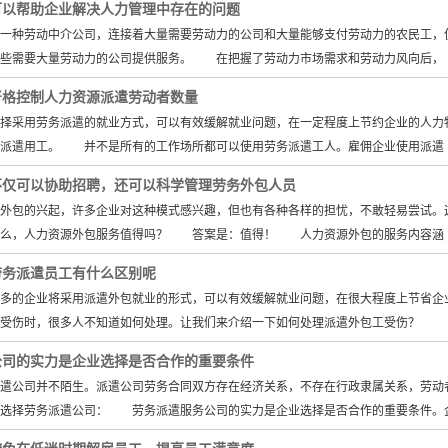
可以帮助企业解决人力管理中存在的问题
种劳动中介公司，连接着大量需要劳动力的公司和大量能够支付劳动力的农民工，使
一些需要大量劳动力的公司提供服务。 在把握了劳动力市场需求和劳动力风向后，
严格控制人力资源派遣劳动者数量
采用劳务派遣的就业方式，可以有效缓解就业问题，在一定程度上节约企业的人力物
被派遣用工。 并不是所有的工作场所都可以使用劳务派遣工人。雇佣企业使用派遣
不仅可以协助招聘，还可以科学管理劳务外包人员
包的兴起，许多企业对这种模式感兴趣，但也有各种各样的担忧，不敢轻易尝试。这
那么，人力资源外包服务值得吗？ 答案是：值得！ 人力资源外包的服务内容涵
劳务派遣员工有什么区别呢
的企业将采用派遣外包就业的形式，可以有效缓解就业问题，在很大程度上节省企业
工受伤时，很多人不知道如何处理。让我们来介绍一下如何处理派遣外包工受伤？
公司的实力是企业选择是否合作的重要条件
公司并不陌生。派遣公司劳务合同双方存在经济关系，不存在行政隶属关系，劳动者
选择劳务派遣公司： 劳务派遣服务公司的实力是企业选择是否合作的重要条件。