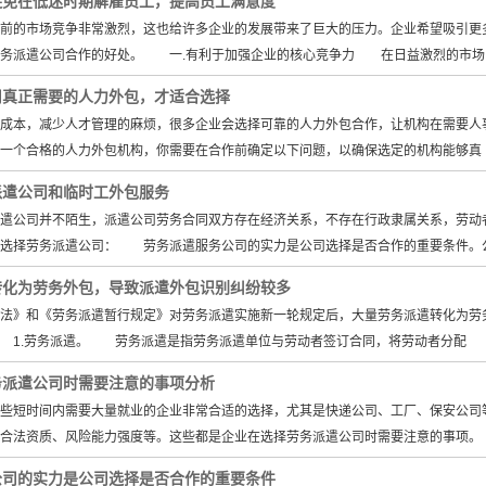
避免在低迷时期解雇员工，提高员工满意度
的市场竞争非常激烈，这也给许多企业的发展带来了巨大的压力。企业希望吸引更多
劳务派遣公司合作的好处。 一.有利于加强企业的核心竞争力 在日益激烈的市场
司真正需要的人力外包，才适合选择
本，减少人才管理的麻烦，很多企业会选择可靠的人力外包合作，让机构在需要人事
一个合格的人力外包机构，你需要在合作前确定以下问题，以确保选定的机构能够真
派遣公司和临时工外包服务
公司并不陌生，派遣公司劳务合同双方存在经济关系，不存在行政隶属关系，劳动者
选择劳务派遣公司： 劳务派遣服务公司的实力是公司选择是否合作的重要条件。
转化为劳务外包，导致派遣外包识别纠纷较多
》和《劳务派遣暂行规定》对劳务派遣实施新一轮规定后，大量劳务派遣转化为劳务
 1.劳务派遣。 劳务派遣是指劳务派遣单位与劳动者签订合同，将劳动者分配
务派遣公司时需要注意的事项分析
短时间内需要大量就业的企业非常合适的选择，尤其是快递公司、工厂、保安公司
合法资质、风险能力强度等。这些都是企业在选择劳务派遣公司时需要注意的事项。
公司的实力是公司选择是否合作的重要条件