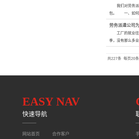
我们对劳务派遣
包。 一、如何
劳务派遣公司
工厂的就业往往
季，没有那么多业
共227条
每页20条
EASY NAV
快速导航
网站首页
合作客户
手