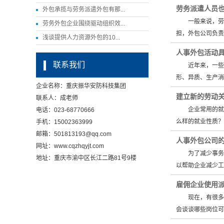
劳务派遣人员
外包承揽与劳务派遣外包有那...
一般来说，劳务
劳务外包企业围绕驱动组织效...
担，外包公司负
浅谈提供人力资源外包的10...
人事外包活动
联系我们
近年来，一些企
形、异质、生产
企业名称：重庆振华安防科技集团
建立新的劳动
联系人：成老师
企业常用的就业
电话：023-68770666
么样的就业性质
手机：15002363999
邮箱：501813193@qq.com
人事外包公司
网址：www.cqzhqyjt.com
为了减少事务性
地址：重庆市渝中区长江二路81号9楼
以帮助企业减少
雇佣企业使用
现在，有很多企
会谈谈哪些岗位