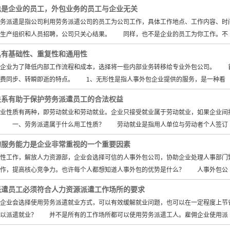
也是企业的员工，外包业务的员工与企业无关
派遣是指公司利用劳务派遣公司的员工为公司工作，具体工作地点、工作内容、时
责生产组织和人员招聘，公司只关心结果。 同样，也不是企业的员工为你工作。不
具有基础性、重复性和通用性
业为了降低内部工作流程和成本，选择将一些内部业务转移给专业外包公司。 
消费同步、转瞬即逝的特点。 1、无形性是指人事外包企业提供的服务，是一种看
关系有助于保护劳务派遣员工的合法权益
性质有两种，即劳动就业和劳动就业。企业只接受就业属于劳动就业，如果企业间接
？ 一、劳务派遣属于什么用工性质？ 劳动就业是指用人单位与劳动者个人签订
的服务能力是企业非常重视的一个重要因素
工作，解放人力资源部，企业会选择可信的人事外包公司，协助企业处理人事部门繁
工作，提高核心竞争力。也许每个人都想知道人事外包的优势是什么？ 人事外包公
派遣员工必须符合人力资源派遣工作场所的要求
业会选择使用劳务派遣就业方式，可以有效缓解就业问题，也可以在一定程度上节省
可以派遣就业？ 并不是所有的工作场所都可以使用劳务派遣工人。雇佣企业使用派